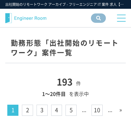
出社開始のリモートワーク アーカイブ - フリーエンジニア IT 案件 求人【エンジニアルーム】ITフリーランス ITエンジニア IT個人事業主 仕事 転職 募集
案件
情報
検索
勤務形態「出社開始のリモート
ワーク」案件一覧
193
件
1〜20件目
を表示中
...
...
»
1
2
3
4
5
10