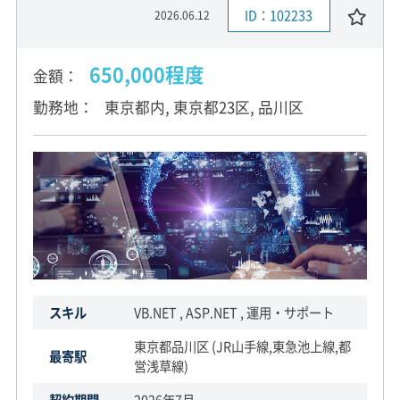
ID：102233
2026.06.12
650,000程度
金額
勤務地
東京都内, 東京都23区, 品川区
スキル
VB.NET , ASP.NET , 運用・サポート
東京都品川区 (JR山手線,東急池上線,都
最寄駅
営浅草線)