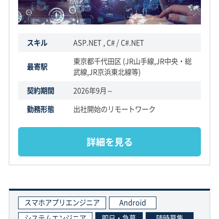
スキル
ASP.NET , C# / C#.NET
東京都千代田区 (JR山手線,JR中央・総
最寄駅
武線,JR京浜東北線等)
契約期間
2026年9月～
勤務形態
出社開始のリモートワーク
詳細を見る
スマホアプリエンジニア
Android
システムエンジニア
即日・急募
随時募集