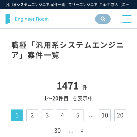
汎用系システムエンジニア 案件一覧 - フリーエンジニア IT 案件 求人【エンジニアルーム】ITフリーランス ITエンジニア IT個人事業主 仕事 転職 募集
案件
情報
検索
職種「汎用系システムエンジニ
ア」案件一覧
1471
件
1〜20件目
を表示中
...
1
2
3
4
5
10
20
...
»
30