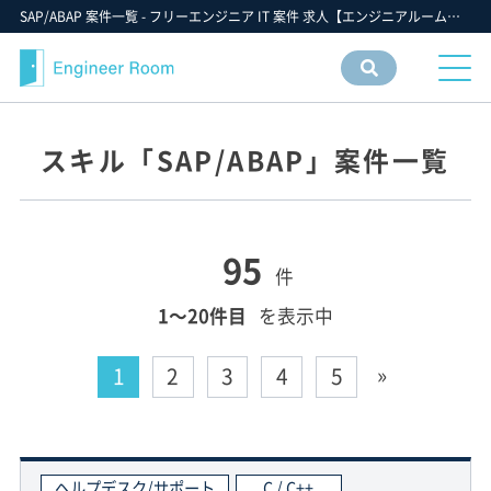
SAP/ABAP 案件一覧 - フリーエンジニア IT 案件 求人【エンジニアルーム】ITフリーランス ITエンジニア IT個人事業主 仕事 転職 募集
案件
情報
検索
スキル「SAP/ABAP」案件一覧
95
件
1〜20件目
を表示中
»
1
2
3
4
5
ヘルプデスク/サポート
C / C++