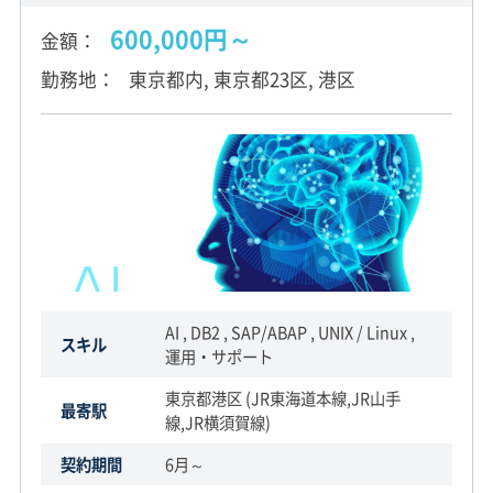
600,000円～
金額
勤務地
東京都内, 東京都23区, 港区
AI , DB2 , SAP/ABAP , UNIX / Linux ,
スキル
運用・サポート
東京都港区 (JR東海道本線,JR山手
最寄駅
線,JR横須賀線)
契約期間
6月～