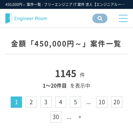
450,000円～ 案件一覧 - フリーエンジニア IT 案件 求人【エンジニアルーム】ITフリーランス ITエンジニア IT個人事業主 仕事 転職 募集
案件
情報
検索
金額「450,000円～」案件一覧
1145
件
1〜20件目
を表示中
...
1
2
3
4
5
10
20
...
»
30