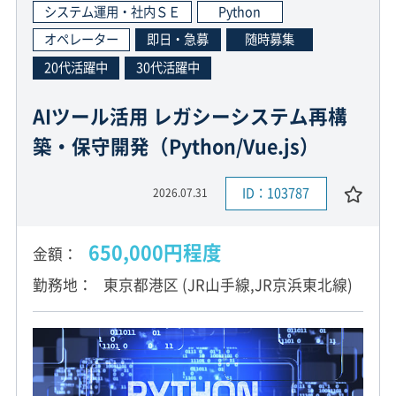
システム運用・社内ＳＥ
Python
オペレーター
即日・急募
随時募集
20代活躍中
30代活躍中
AIツール活用 レガシーシステム再構
築・保守開発（Python/Vue.js）
ID：103787
2026.07.31
650,000円程度
金額
勤務地
東京都港区 (JR山手線,JR京浜東北線)