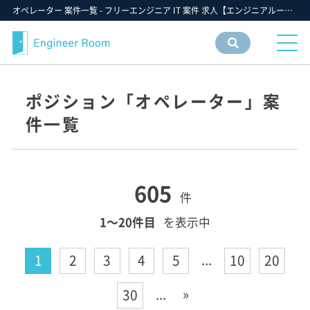
オペレーター 案件一覧 - フリーエンジニア IT 案件 求人【エンジニアルーム】ITフリーランス ITエンジニア IT個人事業主 仕事 転職 募集
案件
情報
検索
ポジション「オペレーター」案
件一覧
605
件
1〜20件目
を表示中
...
1
2
3
4
5
10
20
...
»
30