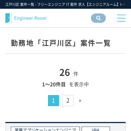
江戸川区 案件一覧 - フリーエンジニア IT 案件 求人【エンジニアルーム】ITフリーランス ITエンジニア IT個人事業主 仕事 転職 募集
案件
情報
検索
勤務地「江戸川区」案件一覧
26
件
1〜20件目
を表示中
»
1
2
業務アプリケーションエンジニア
VBA