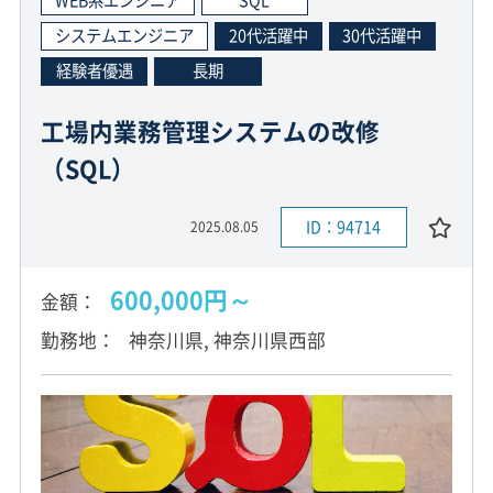
WEB系エンジニア
SQL
システムエンジニア
20代活躍中
30代活躍中
経験者優遇
長期
工場内業務管理システムの改修
（SQL）
ID：94714
2025.08.05
600,000円～
金額
勤務地
神奈川県, 神奈川県西部