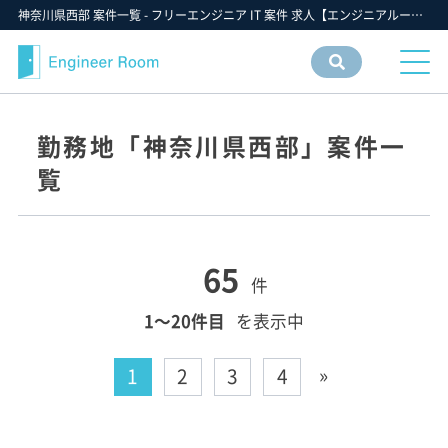
神奈川県西部 案件一覧 - フリーエンジニア IT 案件 求人【エンジニアルーム】ITフリーランス ITエンジニア IT個人事業主 仕事 転職 募集
案件
情報
検索
勤務地「神奈川県西部」案件一
覧
65
件
1〜20件目
を表示中
»
1
2
3
4