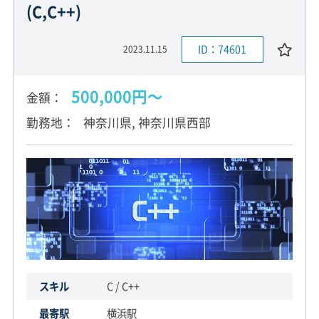
(C,C++)
ID：74601
2023.11.15
500,000円〜
金額
勤務地
神奈川県, 神奈川県西部
スキル
C / C++
最寄駅
横浜駅