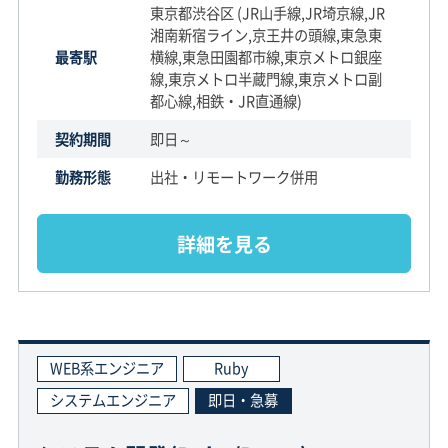
東京都渋谷区 (JR山手線,JR埼京線,JR
湘南新宿ライン,京王井の頭線,東急東
最寄駅
横線,東急田園都市線,東京メトロ銀座
線,東京メトロ半蔵門線,東京メトロ副
都心線,相鉄・JR直通線)
契約期間
即日～
勤務形態
出社・リモートワーク併用
詳細を見る
WEB系エンジニア
Ruby
システムエンジニア
即日・急募