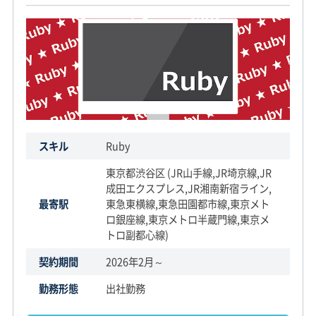
スキル
Ruby
東京都渋谷区 (JR山手線,JR埼京線,JR
成田エクスプレス,JR湘南新宿ライン,
最寄駅
東急東横線,東急田園都市線,東京メト
ロ銀座線,東京メトロ半蔵門線,東京メ
トロ副都心線)
契約期間
2026年2月～
勤務形態
出社勤務