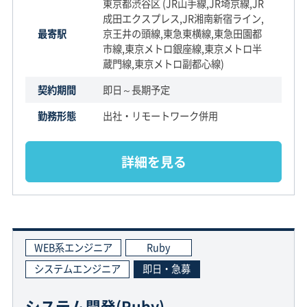
東京都渋谷区 (JR山手線,JR埼京線,JR
成田エクスプレス,JR湘南新宿ライン,
最寄駅
京王井の頭線,東急東横線,東急田園都
市線,東京メトロ銀座線,東京メトロ半
蔵門線,東京メトロ副都心線)
契約期間
即日～長期予定
勤務形態
出社・リモートワーク併用
詳細を見る
WEB系エンジニア
Ruby
システムエンジニア
即日・急募
システム開発(Ruby)