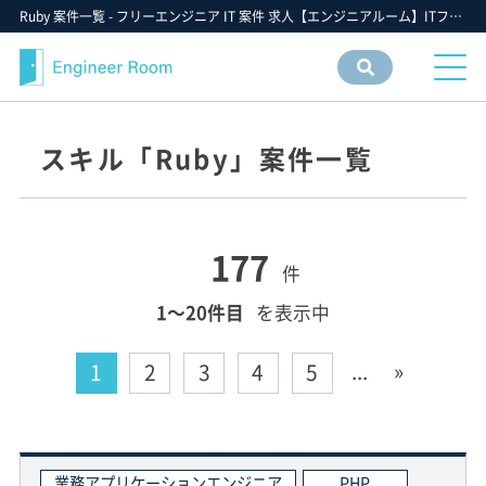
Ruby 案件一覧 - フリーエンジニア IT 案件 求人【エンジニアルーム】ITフリーランス ITエンジニア IT個人事業主 仕事 転職 募集
案件
情報
検索
スキル「Ruby」案件一覧
177
件
1〜20件目
を表示中
...
»
1
2
3
4
5
業務アプリケーションエンジニア
PHP