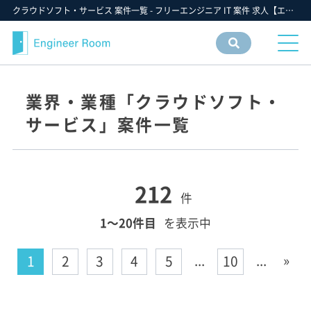
クラウドソフト・サービス 案件一覧 - フリーエンジニア IT 案件 求人【エンジニアルーム】ITフリーランス ITエンジニア IT個人事業主 仕事 転職 募集
案件
情報
検索
業界・業種「クラウドソフト・
サービス」案件一覧
212
件
1〜20件目
を表示中
...
...
»
1
2
3
4
5
10