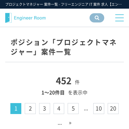
プロジェクトマネジャー 案件一覧 - フリーエンジニア IT 案件 求人【エンジニアルーム】ITフリーランス ITエンジニア IT個人事業主 仕事 転職 募集
案件
情報
検索
ポジション「プロジェクトマネ
ジャー」案件一覧
452
件
1〜20件目
を表示中
...
1
2
3
4
5
10
20
...
»