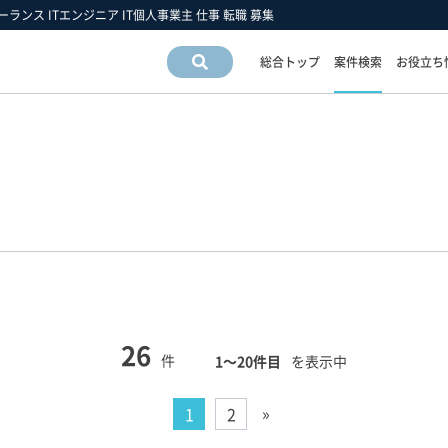
リーランス ITエンジニア IT個人事業主 仕事 転職 募集
総合トップ
案件検索
お役立ち
案件情
報検索
運営会社情報
フリーエンジニア市場の動向
フリーランスお役立ち情報
運営会社
スキルの動向
フリーエンジニアについて
アクセスマップ
業界・業種の動向
フリーランス 豆知識
採用情報
職種の動向
フリーエンジニア 働き方の手引き
雇用形態の動向
26
件
1〜20件目
を表示中
»
1
2