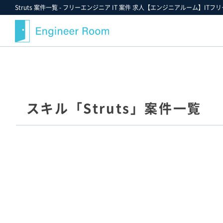
Struts 案件一覧 - フリーエンジニア IT 案件 求人【エンジニアルーム】ITフ
案件検索
記事・コラム
エンジニアルームについて
スキルから探す
最近注目の案件や業界情報
選ばれる理由
スキル「Struts」案件一覧
金額から探す
案件決定速報
就業までのフロー
業界・業種から探す
お役立ちツールダウンロード
ご紹介案件の例
職種から探す
エンジニアルームからのお知らせ
支援実績
ポジションから探す
エンジニアの声
雇用形態から探す
FAQ
勤務形態から探す
スタッフ紹介
お気に入り案件一覧★
キャンペーン情報