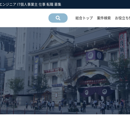
Tエンジニア IT個人事業主 仕事 転職 募集
総合トップ
案件検索
お役立ち
案件情
報検索
運営会社情報
フリーエンジニア市場の動向
フリーランスお役立ち情報
運営会社
スキルの動向
フリーエンジニアについて
アクセスマップ
業界・業種の動向
フリーランス 豆知識
採用情報
職種の動向
フリーエンジニア 働き方の手引き
雇用形態の動向