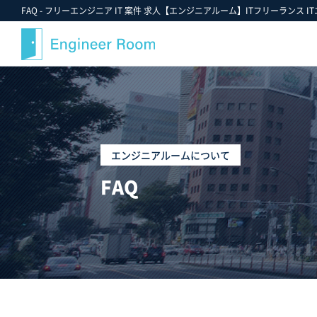
FAQ - フリーエンジニア IT 案件 求人【エンジニアルーム】ITフリーランス I
案件検索
記事・コラム
エンジニアルームについて
スキルから探す
最近注目の案件や業界情報
選ばれる理由
エンジニアルームについて
金額から探す
案件決定速報
就業までのフロー
FAQ
業界・業種から探す
お役立ちツールダウンロード
ご紹介案件の例
職種から探す
エンジニアルームからのお知らせ
支援実績
ポジションから探す
エンジニアの声
雇用形態から探す
FAQ
勤務形態から探す
スタッフ紹介
お気に入り案件一覧★
キャンペーン情報