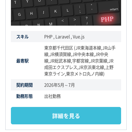
スキル
PHP , Laravel , Vue.js
東京都千代田区 (JR東海道本線,JR山手
線,JR横須賀線,JR中央本線,JR中央
最寄駅
線,JR総武本線,宇都宮線,JR京葉線,JR
成田エクスプレス,JR京浜東北線,上野
東京ライン,東京メトロ丸ノ内線)
契約期間
2026年5月～7月
勤務形態
出社勤務
詳細を見る