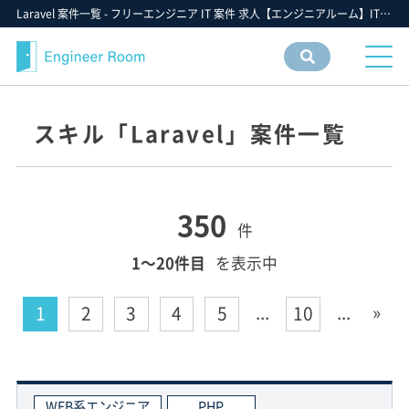
Laravel 案件一覧 - フリーエンジニア IT 案件 求人【エンジニアルーム】ITフリーランス ITエンジニア IT個人事業主 仕事 転職 募集
案件
情報
検索
スキル「Laravel」案件一覧
350
件
1〜20件目
を表示中
...
...
»
1
2
3
4
5
10
WEB系エンジニア
PHP