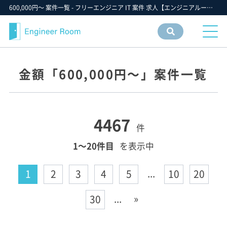
600,000円〜 案件一覧 - フリーエンジニア IT 案件 求人【エンジニアルーム】ITフリーランス ITエンジニア IT個人事業主 仕事 転職 募集
案件
情報
検索
金額「600,000円〜」案件一覧
4467
件
1〜20件目
を表示中
...
1
2
3
4
5
10
20
...
»
30