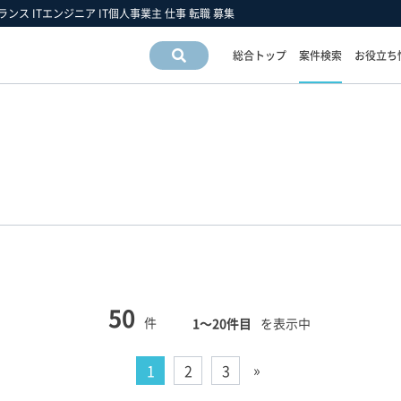
ランス ITエンジニア IT個人事業主 仕事 転職 募集
総合トップ
案件検索
お役立ち
案件情
報検索
運営会社情報
フリーエンジニア市場の動向
フリーランスお役立ち情報
運営会社
スキルの動向
フリーエンジニアについて
アクセスマップ
業界・業種の動向
フリーランス 豆知識
採用情報
職種の動向
フリーエンジニア 働き方の手引き
雇用形態の動向
50
件
1〜20件目
を表示中
»
1
2
3