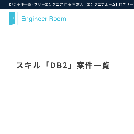
DB2 案件一覧 - フリーエンジニア IT 案件 求人【エンジニアルーム】ITフリー
案件検索
記事・コラム
エンジニアルームについて
スキルから探す
最近注目の案件や業界情報
選ばれる理由
スキル「DB2」案件一覧
金額から探す
案件決定速報
就業までのフロー
業界・業種から探す
お役立ちツールダウンロード
ご紹介案件の例
職種から探す
エンジニアルームからのお知らせ
支援実績
ポジションから探す
エンジニアの声
雇用形態から探す
FAQ
勤務形態から探す
スタッフ紹介
お気に入り案件一覧★
キャンペーン情報