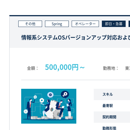
その他
Spring
オペレーター
即日・急募
情報系システムOSバージョンアップ対応およ
500,000円～
金額
勤務地
東
スキル
最寄駅
契約期間
勤務形態