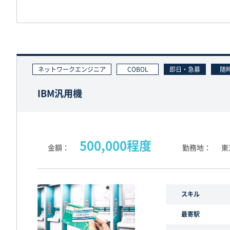
ネットワークエンジニア
COBOL
即日・急募
随
IBM汎用機
500,000程度
金額
勤務地
東
スキル
最寄駅