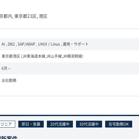
京都内, 東京都23区, 港区
AI , DB2 , SAP/ABAP , UNIX / Linux , 運用・サポート
東京都港区 (JR東海道本線,JR山手線,JR横須賀線)
6月～
出社勤務
ンジニア
即日・急募
20代活躍中
30代活躍中
在宅勤務OK
刷新案件