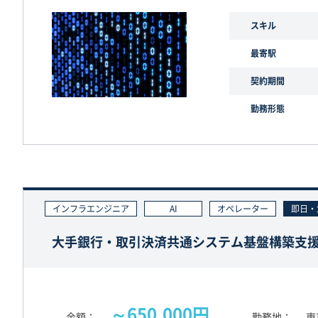
スキル
最寄駅
契約期間
勤務形態
インフラエンジニア
AI
オペレーター
即日・
大手銀行・取引決済共通システム基盤構築支
～650,000円
金額
勤務地
東