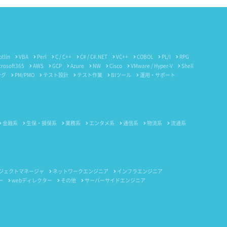
otlin
VBA
Perl
C / C++
C# / C#.NET
VC++
COBOL
PL/I
RPG
crosoft365
AWS
GCP
Azure
NW
Cisco
VMware / Hyper-V
Shell
ング
PM/PMO
テスト設計
テスト作業
BIツール
運用・サポート
金融系
生保・損保系
業務系
エンタメ系
通信系
物流系
流通系
ジェクトマネージャ
ネットワークエンジニア
インフラエンジニア
ー
webディレクター
その他
サーバーサイドエンジニア