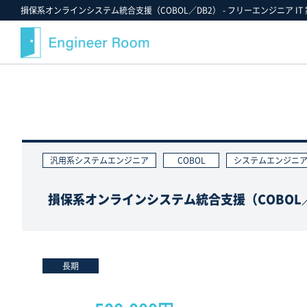
損保系オンラインシステム統合支援（COBOL／DB2） - フリーエンジニア IT
案件検索
記事・コラム
エンジニアルームについて
スキルから探す
最近注目の案件や業界情報
選ばれる理由
金額から探す
案件決定速報
就業までのフロー
汎用系システムエンジニア
COBOL
システムエンジニ
業界・業種から探す
お役立ちツールダウンロード
ご紹介案件の例
職種から探す
エンジニアルームからのお知らせ
支援実績
損保系オンラインシステム統合支援（COBOL／
ポジションから探す
エンジニアの声
雇用形態から探す
FAQ
勤務形態から探す
スタッフ紹介
長期
お気に入り案件一覧★
キャンペーン情報