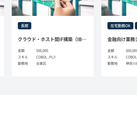
期
在宅勤務OK
長期
クラウド・ホスト間IF構築（IBM-COBOL, PL/1）
500,000
金額
500,000円
ル
COBOL , PL/I
スキル
COBOL , UNIX / Linux
地
台東区
勤務地
神奈川県