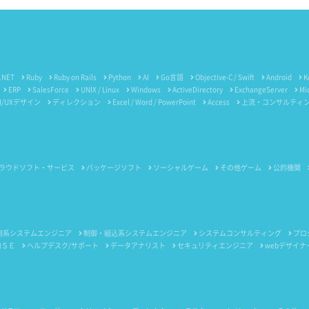
.NET
Ruby
Ruby on Rails
Python
AI
Go言語
Objective-C / Swift
Android
K
ERP
SalesForce
UNIX / Linux
Windows
ActiveDirectory
ExchangeServer
Mi
I/UXデザイン
ディレクション
Excel / Word / PowerPoint
Access
上流・コンサルティ
ラウドソフト・サービス
パッケージソフト
ソーシャルゲーム
その他ゲーム
公的機関
用系システムエンジニア
制御・組込系システムエンジニア
システムコンサルティング
プロ
内ＳＥ
ヘルプデスク/サポート
データアナリスト
セキュリティエンジニア
webデザイナ