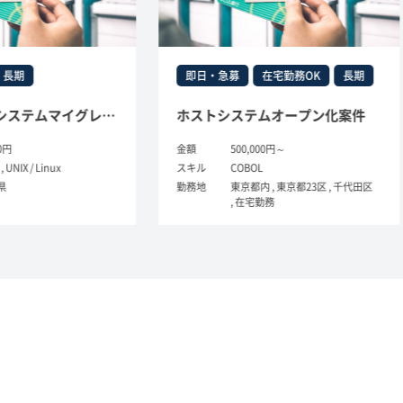
即日・急募
在宅勤務OK
長期
長期
金融向け業務システムマイグレーション（Unix-COBOL）
ホストシステムオープン化案件
金額
500,000円～
金額
スキル
COBOL
スキル
勤務地
東京都内 , 東京都23区 , 千代田区
勤務地
, 在宅勤務