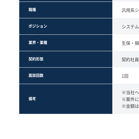
職種
汎用系シ
ポジション
システム
業界・業種
生保・損
契約形態
契約社員
面談回数
1回
※当社へ
備考
※案件に
※金額は