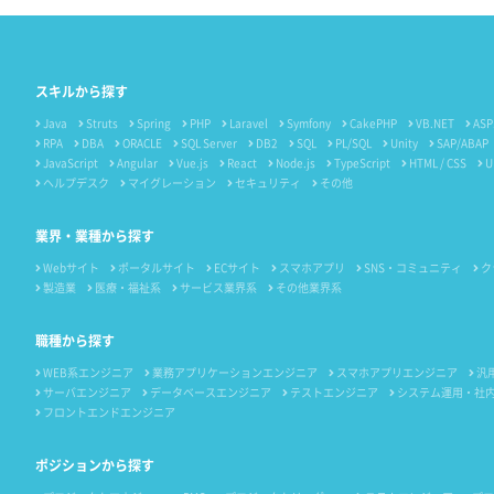
スキルから探す
Java
Struts
Spring
PHP
Laravel
Symfony
CakePHP
VB.NET
ASP
RPA
DBA
ORACLE
SQL Server
DB2
SQL
PL/SQL
Unity
SAP/ABAP
JavaScript
Angular
Vue.js
React
Node.js
TypeScript
HTML / CSS
U
ヘルプデスク
マイグレーション
セキュリティ
その他
業界・業種から探す
Webサイト
ポータルサイト
ECサイト
スマホアプリ
SNS・コミュニティ
ク
製造業
医療・福祉系
サービス業界系
その他業界系
職種から探す
WEB系エンジニア
業務アプリケーションエンジニア
スマホアプリエンジニア
汎
サーバエンジニア
データベースエンジニア
テストエンジニア
システム運用・社
フロントエンドエンジニア
ポジションから探す