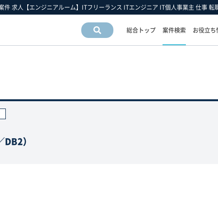
 案件 求人【エンジニアルーム】ITフリーランス ITエンジニア IT個人事業主 仕事 転
総合トップ
案件検索
お役立ち
案件情
報検索
運営会社情報
フリーエンジニア市場の動向
フリーランスお役立ち情報
運営会社
スキルの動向
フリーエンジニアについて
アクセスマップ
業界・業種の動向
フリーランス 豆知識
ア
採用情報
職種の動向
フリーエンジニア 働き方の手引き
雇用形態の動向
DB2）