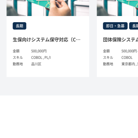
即日・急募
長期
生保向けシステム保守対応（COBOL,PL1）
団体保険システムの開発
500,000円
金額
500,000円～
COBOL , PL/I
スキル
COBOL
品川区
勤務地
東京都内 , 東京都23区 , 新宿