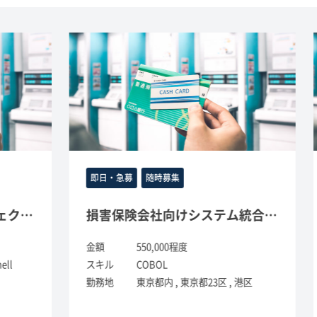
即日・急募
随時募集
刷新プロジェクト案件(COBOL)
損害保険会社向けシステム統合案件(COBOL)
金額
550,000程度
金
スキル
COBOL
ス
勤務地
東京都内 , 東京都23区 , 港区
勤