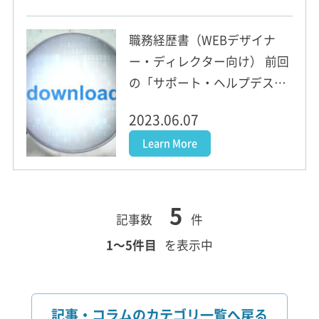
職務経歴書（WEBデザイナ
ー・ディレクター向け） 前回
の「サポート・ヘルプデスク
の方向け職務経歴書」に引き
2023.06.07
続きまして、 今回ご紹介しま
Learn More
すのは、WEBデザイナー・デ
ィレクターの方向けの『職務
経歴書』です。 お仕事探しで
5
ぜひお役立てください！ ...
記事数
件
1〜5件目
を表示中
記事・コラムのカテゴリ一覧へ戻る