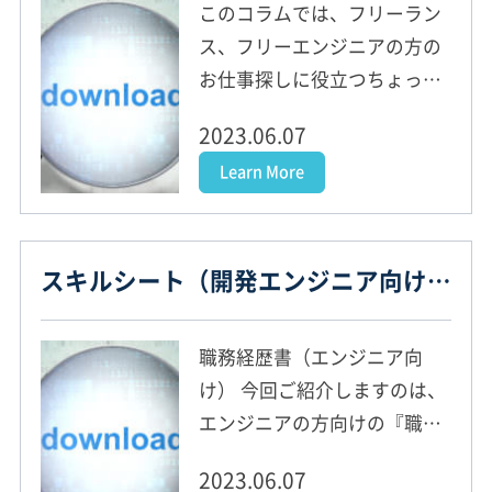
このコラムでは、フリーラン
ス、フリーエンジニアの方の
お仕事探しに役立つちょっと
した便利ツールをアップ、ご
2023.06.07
紹介していきます。 皆様のお
Learn More
仕事探しがスムーズに、ま
た、ご満足のいくものになら
れるように、今後も更新して
スキルシート（開発エンジニア向け） – フリーエンジニアお役立ちツール
いきます！ ぜひご活用くださ
い！
職務経歴書（エンジニア向
け） 今回ご紹介しますのは、
エンジニアの方向けの『職務
経歴書』です。 お仕事探しで
2023.06.07
ぜひお役立てください！ [ご