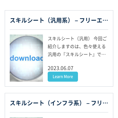
スキルシート（汎用系） – フリーエンジニアお役立ちツール
スキルシート（汎用） 今回ご
紹介しますのは、色々使える
汎用の『スキルシート』で
す。 お仕事探しでぜひお役立
2023.06.07
てください！ [ご利用方法] (1)
Learn More
下記リンクをクリック頂きま
すと、ダウンロードダイアロ
グが開きます。 (2)PCのお好
スキルシート（インフラ系） – フリーエンジニアお役立ちツール
きな場所にダウ...