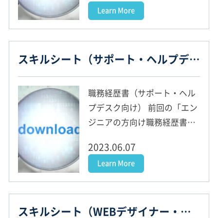
Learn More
利用方法] (1)下記リンクをク
リック頂きますと、ダウンロ
ードダイアログが開きます。
スキルシート（サポート・ヘルプデスク向け） – フリーエンジニアお役立ちツール
(2)PCのお好きな...
職務経歴書（サポート・ヘル
プデスク向け） 前回の「エン
ジニアの方向け職務経歴書」
に引き続きまして、 今回ご紹
2023.06.07
介しますのは、サポート・ヘ
Learn More
ルプデスクの方向けの『職務
経歴書』です。 お仕事探しで
ぜひお役立てください！ [ご
スキルシート（WEBデザイナー・ディレクター向け） – フリーエンジニアお役立ちツール
利用方法] (1)下記リ...