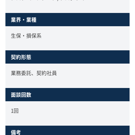
業界・業種
生保・損保系
契約形態
業務委託、契約社員
面談回数
1回
備考