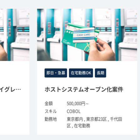
即日・急募
在宅勤務OK
長期
テムマイグレーション（Unix-COBOL）
ホストシステムオープン化案件
金額
500,000円～
金
スキル
COBOL
ス
勤務地
東京都内 , 東京都23区 , 千代田
勤
区 , 在宅勤務