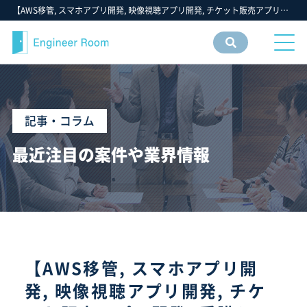
【AWS移管, スマホアプリ開発, 映像視聴アプリ開発, チケット販売アプリ開発, 受講システム開発, 画像処理システム開発, DB基盤統合, Python, Oracle, Kotlin, Objective-C, Swift, kintone, 生成AI, Azure】- 2025年6月第3週：注目の ITエンジニア・ITフリーランス・IT個人事業主 仕事 求人 転職 募集 案件 - フリーエンジニア IT 案件 求人【エンジニアルーム】ITフリーランス ITエンジニア IT個人事業主 仕事 転職 募集
案件
情報
検索
記事・コラム
最近注目の案件や業界情報
【AWS移管, スマホアプリ開
発, 映像視聴アプリ開発, チケ