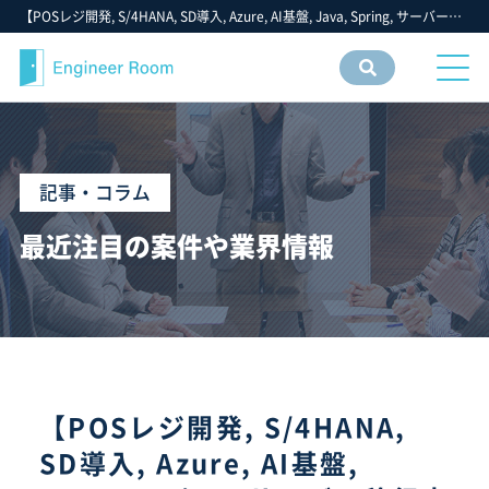
【POSレジ開発, S/4HANA, SD導入, Azure, AI基盤, Java, Spring, サーバー移行支援, PowerApps, PHP, PM, ローコードツール, C#, .NET】- 2026年 6月第4週：注目の ITエンジニア・ITフリーランス・IT個人事業主 仕事 求人 転職 募集 案件 - フリーエンジニア IT 案件 求人【エンジニアルーム】ITフリーランス ITエンジニア IT個人事業主 仕事 転職 募集
案件
情報
検索
記事・コラム
最近注目の案件や業界情報
【POSレジ開発, S/4HANA,
SD導入, Azure, AI基盤,