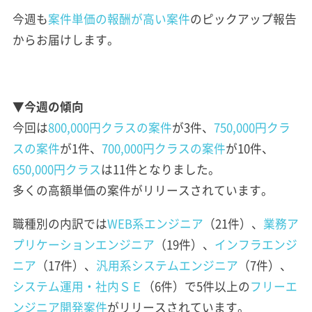
今週も
案件単価の報酬が高い案件
のピックアップ報告
からお届けします。
▼今週の傾向
今回は
800,000円クラスの案件
が3件、
750,000円クラ
スの案件
が1件、
700,000円クラスの案件
が10件、
650,000円クラス
は11件となりました。
多くの高額単価の案件がリリースされています。
職種別の内訳では
WEB系エンジニア
（21件）、
業務ア
プリケーションエンジニア
（19件）、
インフラエンジ
ニア
（17件）、
汎用系システムエンジニア
（7件）、
システム運用・社内ＳＥ
（6件）で5件以上の
フリーエ
ンジニア開発案件
がリリースされています。