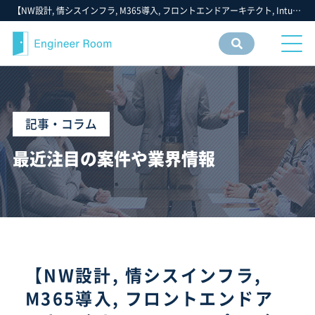
【NW設計, 情シスインフラ, M365導入, フロントエンドアーキテクト, Intuneアプリ, 無線LAN認証, PowerPlatform, 生成AI, Claude Code】- 2026年 5月第4週：注目の ITエンジニア・ITフリーランス・IT個人事業主 仕事 求人 転職 募集 案件 - フリーエンジニア IT 案件 求人【エンジニアルーム】ITフリーランス ITエンジニア IT個人事業主 仕事 転職 募集
案件
情報
検索
記事・コラム
最近注目の案件や業界情報
【NW設計, 情シスインフラ,
M365導入, フロントエンドア