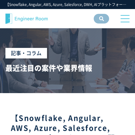
【Snowflake, Angular, AWS, Azure, Salesforce, DWH, AIプラットフォーム開発, Python, 社内ネットワーク設計・構築, Unity, Java, Spring, PHP, BIツール】- 2026年 5月第3週：注目の ITエンジニア・ITフリーランス・IT個人事業主 仕事 求人 転職 募集 案件 - フリーエンジニア IT 案件 求人【エンジニアルーム】ITフリーランス ITエンジニア IT個人事業主 仕事 転職 募集
案件
情報
検索
記事・コラム
最近注目の案件や業界情報
【Snowflake, Angular,
AWS, Azure, Salesforce,