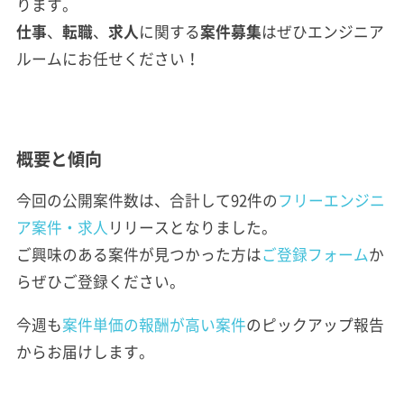
ります。
仕事
、
転職
、
求人
に関する
案件
募集
はぜひエンジニア
ルームにお任せください！
概要と傾向
今回の公開案件数は、合計して92件の
フリーエンジニ
ア案件・求人
リリースとなりました。
ご興味のある案件が見つかった方は
ご登録フォーム
か
らぜひご登録ください。
今週も
案件単価の報酬が高い案件
のピックアップ報告
からお届けします。