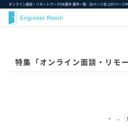
オンライン面談・リモートワークOK案件 案件一覧 - 30ページ目 (297ページ中)
案件検索
記事・コラム
エンジニアルームについて
スキルから探す
最近注目の案件や業界情報
選ばれる理由
特集「オンライン面談・リモー
金額から探す
案件決定速報
就業までのフロー
業界・業種から探す
お役立ちツールダウンロード
ご紹介案件の例
職種から探す
エンジニアルームからのお知らせ
支援実績
ポジションから探す
エンジニアの声
雇用形態から探す
FAQ
勤務形態から探す
スタッフ紹介
お気に入り案件一覧★
キャンペーン情報
«
...