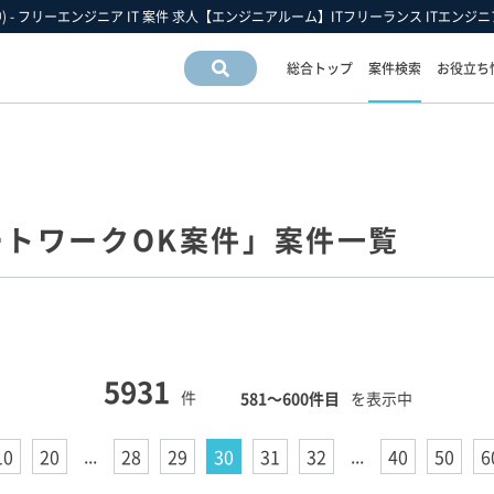
 - フリーエンジニア IT 案件 求人【エンジニアルーム】ITフリーランス ITエンジニア
総合トップ
案件検索
お役立ち
案件情
報検索
運営会社情報
フリーエンジニア市場の動向
フリーランスお役立ち情報
運営会社
スキルの動向
フリーエンジニアについて
トワークOK案件」案件一覧
アクセスマップ
業界・業種の動向
フリーランス 豆知識
採用情報
職種の動向
フリーエンジニア 働き方の手引き
雇用形態の動向
5931
件
581〜600件目
を表示中
...
...
10
20
28
29
30
31
32
40
50
6