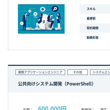
スキル
最寄駅
契約期間
勤務形態
業務アプリケーションエンジニア
その他
システムエ
公共向けシステム開発（PowerShell）
600,000円
金額
勤務地
港区