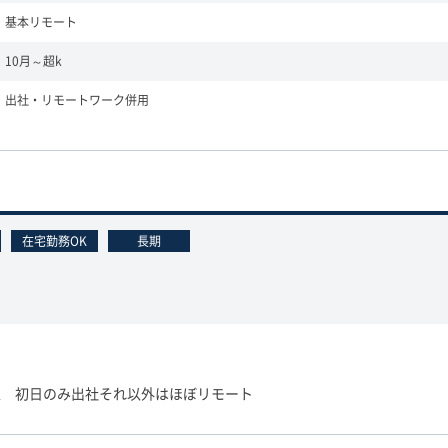
基本リモート
10月～超k
出社・リモートワーク併用
在宅勤務OK
長期
区 初日のみ出社それ以外はほぼリモート