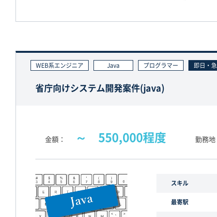
WEB系エンジニア
Java
プログラマー
即日・急
省庁向けシステム開発案件(java)
～ 550,000程度
金額
勤務地
スキル
最寄駅