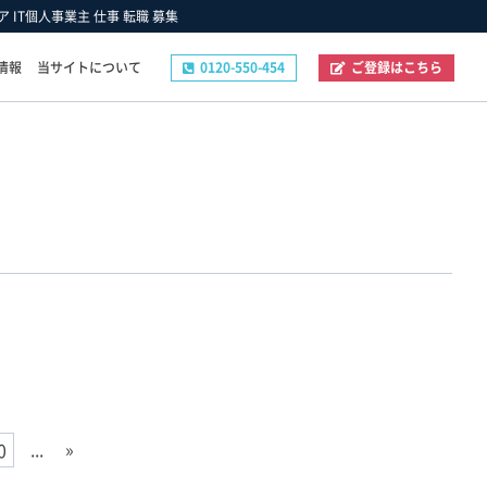
 IT個人事業主 仕事 転職 募集
情報
当サイトについて
0120-550-454
ご登録はこちら
その他
ご登録フォーム
お問い合わせフォーム
企業の採用ご担当者様へ
プライバシーポリシー
...
»
0