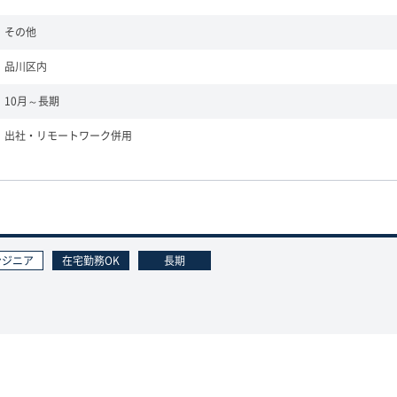
その他
品川区内
10月～長期
出社・リモートワーク併用
ンジニア
在宅勤務OK
長期