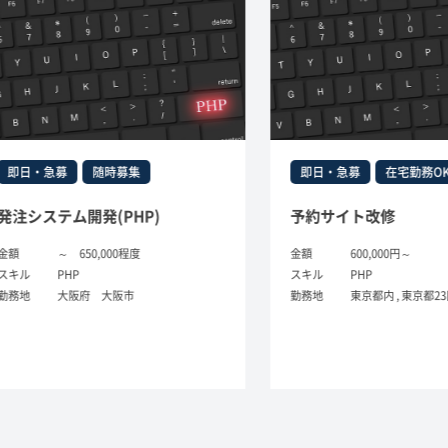
日・急募
随時募集
即日・急募
在宅勤務OK
システム開発(PHP)
予約サイト改修
～ 650,000程度
金額
600,000円～
ル
PHP
スキル
PHP
地
大阪府 大阪市
勤務地
東京都内 , 東京都23区 , 