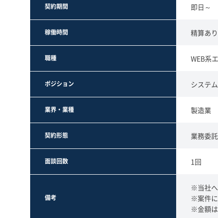
契約期間
即日～
稼働時間
精算あり 
職種
WEB系
ポジション
システム
業界・業種
製造業
契約形態
業務委託
面談回数
1回
※当社へ
備考
※案件に
※金額は