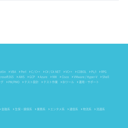
otlin
VBA
Perl
C / C++
C# / C#.NET
VC++
COBOL
PL/I
RPG
crosoft365
AWS
GCP
Azure
NW
Cisco
VMware / Hyper-V
Shell
ング
PM/PMO
テスト設計
テスト作業
BIツール
運用・サポート
金融系
生保・損保系
業務系
エンタメ系
通信系
物流系
流通系