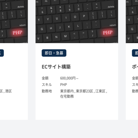
即日・急募
即日
ECサイト構築
金額
600,000円～
金額
スキル
PHP
スキル
港区
勤務地
東京都内 , 東京都23区 , 江東区 ,
勤務地
在宅勤務