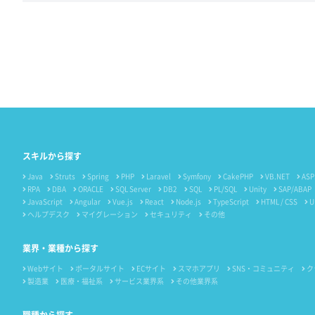
スキルから探す
Java
Struts
Spring
PHP
Laravel
Symfony
CakePHP
VB.NET
ASP
RPA
DBA
ORACLE
SQL Server
DB2
SQL
PL/SQL
Unity
SAP/ABAP
JavaScript
Angular
Vue.js
React
Node.js
TypeScript
HTML / CSS
U
ヘルプデスク
マイグレーション
セキュリティ
その他
業界・業種から探す
Webサイト
ポータルサイト
ECサイト
スマホアプリ
SNS・コミュニティ
ク
製造業
医療・福祉系
サービス業界系
その他業界系