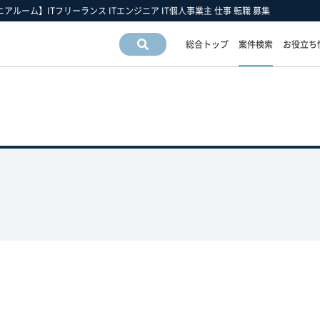
ニアルーム】ITフリーランス ITエンジニア IT個人事業主 仕事 転職 募集
総合トップ
案件検索
お役立ち
案件情
報検索
運営会社情報
フリーエンジニア市場の動向
フリーランスお役立ち情報
運営会社
スキルの動向
フリーエンジニアについて
アクセスマップ
業界・業種の動向
フリーランス 豆知識
採用情報
職種の動向
フリーエンジニア 働き方の手引き
雇用形態の動向