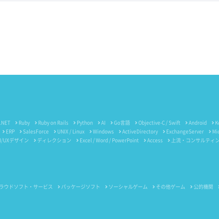
.NET
Ruby
Ruby on Rails
Python
AI
Go言語
Objective-C / Swift
Android
K
ERP
SalesForce
UNIX / Linux
Windows
ActiveDirectory
ExchangeServer
Mi
I/UXデザイン
ディレクション
Excel / Word / PowerPoint
Access
上流・コンサルティ
ラウドソフト・サービス
パッケージソフト
ソーシャルゲーム
その他ゲーム
公的機関