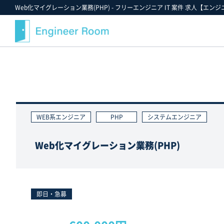
Web化マイグレーション業務(PHP) - フリーエンジニア IT 案件 求人【エンジ
案件検索
記事・コラム
エンジニアルームについて
スキルから探す
最近注目の案件や業界情報
選ばれる理由
金額から探す
案件決定速報
就業までのフロー
WEB系エンジニア
PHP
システムエンジニア
業界・業種から探す
お役立ちツールダウンロード
ご紹介案件の例
職種から探す
エンジニアルームからのお知らせ
支援実績
Web化マイグレーション業務(PHP)
ポジションから探す
エンジニアの声
雇用形態から探す
FAQ
勤務形態から探す
スタッフ紹介
即日・急募
お気に入り案件一覧★
キャンペーン情報