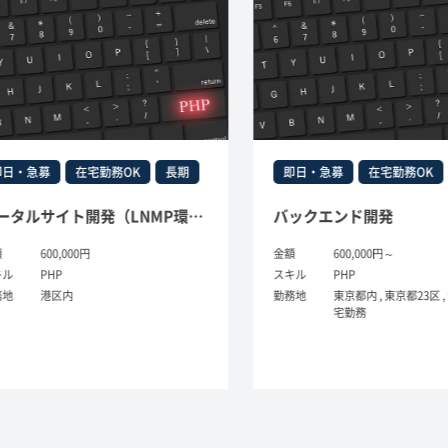
・急募
在宅勤務OK
長期
即日・急募
在宅勤務OK
ポータルサイト開発（LNMP環境、PL経験）
バックエンド開発
600,000円
金額
600,000円～
PHP
スキル
PHP
港区内
勤務地
東京都内 , 東京都23区 , 港区 ,
宅勤務