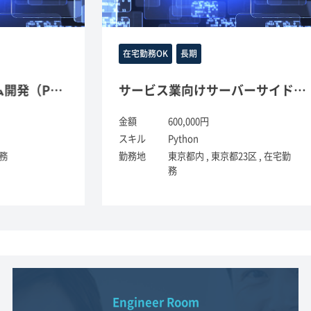
在宅勤務OK
長期
（Python）
サービス業向けサーバーサイドシステム開発保守（Python）
金額
600,000円
金
スキル
Python
ス
勤務地
東京都内 , 東京都23区 , 在宅勤
勤
務
Engineer Room