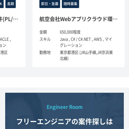
即日・急募
随時募集
PKGの導入案件(PL/SQL)
航空会社Webアプリクラウド環境対応案件(java)
金額
650,000程度
金
スキル
Java , C# / C#.NET , AWS , マイ
ス
グレーション
勤
勤務地
東京都港区 (JR山手線,JR京浜東
北線)
Engineer Room
フリーエンジニアの案件探しは