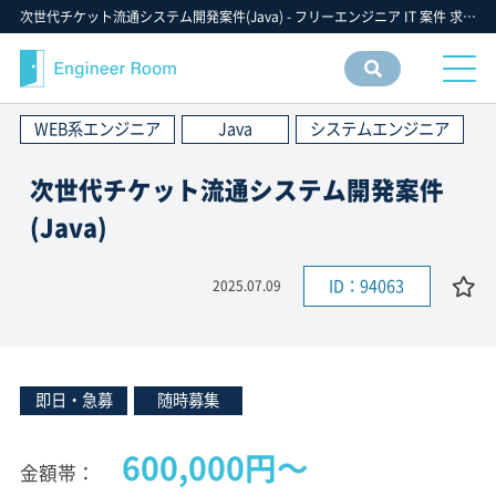
次世代チケット流通システム開発案件(Java) - フリーエンジニア IT 案件 求人【エンジニアルーム】ITフリーランス ITエンジニア IT個人事業主 仕事 転職 募集
案件
情報
WEB系エンジニア
Java
システムエンジニア
検索
次世代チケット流通システム開発案件
(Java)
ID：94063
2025.07.09
即日・急募
随時募集
600,000円〜
金額帯