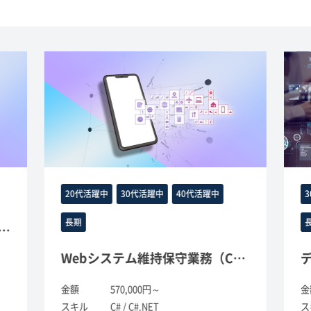
20代活躍中
30代活躍中
40代活躍中
長期
ラウドを用いた認証管理インフラ設計・実装案件
Webシステム維持保守業務（C＃）
金額
570,000円～
金
スキル
C# / C#.NET
ス