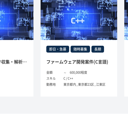
即日・急募
随時募集
長期
即日
公的期間向けデータ収集・解析システムテストフェーズ（C＋＋サーバー側処理）
ファームウェア開発案件(C言語)
金融系
金額
～ 600,000程度
金額
スキル
C / C++
スキル
勤務地
東京都内 , 東京都23区 , 江東区
勤務地