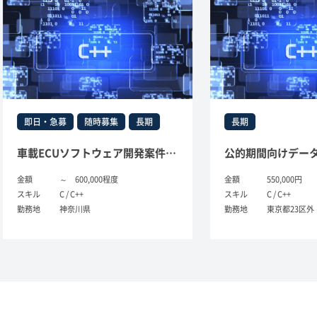
日・急募
随時募集
長期
長期
車載ECUソフトウェア開発案件(C言語)
～ 600,000程度
金額
550,000円
ル
C / C++
スキル
C / C++
地
神奈川県
勤務地
東京都23区外