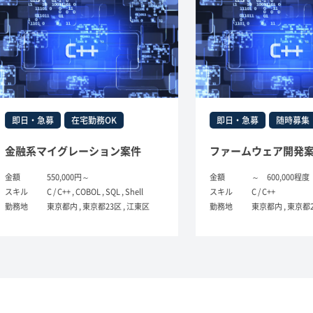
・急募
在宅勤務OK
即日・急募
随時募集
長期
マイグレーション案件
ファームウェア開発案件(C言
550,000円～
金額
～ 600,000程度
C / C++ , COBOL , SQL , Shell
スキル
C / C++
東京都内 , 東京都23区 , 江東区
勤務地
東京都内 , 東京都23区 , 江東