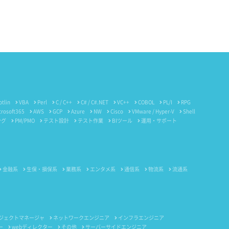
otlin
VBA
Perl
C / C++
C# / C#.NET
VC++
COBOL
PL/I
RPG
crosoft365
AWS
GCP
Azure
NW
Cisco
VMware / Hyper-V
Shell
ング
PM/PMO
テスト設計
テスト作業
BIツール
運用・サポート
金融系
生保・損保系
業務系
エンタメ系
通信系
物流系
流通系
ジェクトマネージャ
ネットワークエンジニア
インフラエンジニア
ー
webディレクター
その他
サーバーサイドエンジニア