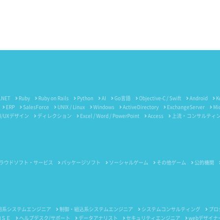
.NET
Ruby
Ruby on Rails
Python
AI
Go言語
Objective-C / Swift
Android
K
ERP
SalesForce
UNIX / Linux
Windows
ActiveDirectory
ExchangeServer
Mi
I/UXデザイン
ディレクション
Excel / Word / PowerPoint
Access
上流・コンサルティ
ラウドソフト・サービス
パッケージソフト
ソーシャルゲーム
その他ゲーム
公的機関
用系システムエンジニア
制御・組込系システムエンジニア
システムコンサルティング
プロ
内ＳＥ
ヘルプデスク/サポート
データアナリスト
セキュリティエンジニア
webデザイナ