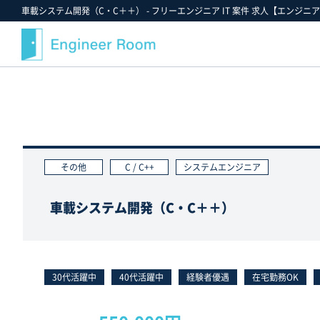
車載システム開発（C・C＋＋） - フリーエンジニア IT 案件 求人【エンジニア
案件検索
記事・コラム
エンジニアルームについて
スキルから探す
最近注目の案件や業界情報
選ばれる理由
金額から探す
案件決定速報
就業までのフロー
その他
C / C++
システムエンジニア
業界・業種から探す
お役立ちツールダウンロード
ご紹介案件の例
職種から探す
エンジニアルームからのお知らせ
支援実績
車載システム開発（C・C＋＋）
ポジションから探す
エンジニアの声
雇用形態から探す
FAQ
勤務形態から探す
スタッフ紹介
30代活躍中
40代活躍中
経験者優遇
在宅勤務OK
お気に入り案件一覧★
キャンペーン情報