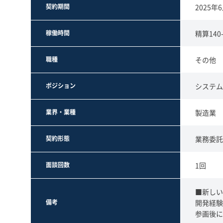
契約期間
2025
稼働時間
精算140-
職種
その他
ポジション
システム
業界・業種
製造業
契約形態
業務委託
面談回数
1回
■新しい
備考
開発経験
参画後に