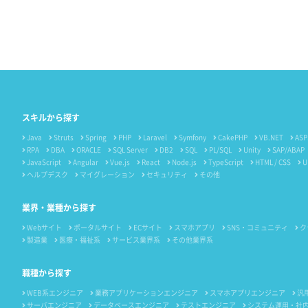
スキルから探す
Java
Struts
Spring
PHP
Laravel
Symfony
CakePHP
VB.NET
ASP
RPA
DBA
ORACLE
SQL Server
DB2
SQL
PL/SQL
Unity
SAP/ABAP
JavaScript
Angular
Vue.js
React
Node.js
TypeScript
HTML / CSS
U
ヘルプデスク
マイグレーション
セキュリティ
その他
業界・業種から探す
Webサイト
ポータルサイト
ECサイト
スマホアプリ
SNS・コミュニティ
ク
製造業
医療・福祉系
サービス業界系
その他業界系
職種から探す
WEB系エンジニア
業務アプリケーションエンジニア
スマホアプリエンジニア
汎
サーバエンジニア
データベースエンジニア
テストエンジニア
システム運用・社