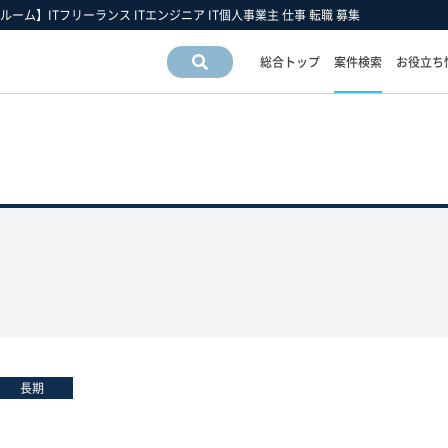
ルーム】ITフリーランス ITエンジニア IT個人事業主 仕事 転職 募集
総合トップ
案件検索
お役立ち
案件情
報検索
運営会社情報
フリーエンジニア市場の動向
フリーランスお役立ち情報
運営会社
スキルの動向
フリーエンジニアについて
アクセスマップ
業界・業種の動向
フリーランス 豆知識
採用情報
職種の動向
フリーエンジニア 働き方の手引き
雇用形態の動向
長期