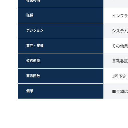
稼働時間
-
職種
インフラ
ポジション
システム
業界・業種
その他業
契約形態
業務委託
面談回数
1回予定
備考
■金額は