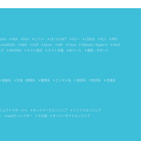
otlin
VBA
Perl
C / C++
C# / C#.NET
VC++
COBOL
PL/I
RPG
crosoft365
AWS
GCP
Azure
NW
Cisco
VMware / Hyper-V
Shell
ング
PM/PMO
テスト設計
テスト作業
BIツール
運用・サポート
金融系
生保・損保系
業務系
エンタメ系
通信系
物流系
流通系
ジェクトマネージャ
ネットワークエンジニア
インフラエンジニア
ー
webディレクター
その他
サーバーサイドエンジニア