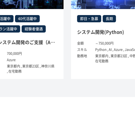
活躍中
40代活躍中
即日・急募
長期
ラン活躍中
経験者優遇
システム開発(Python)
業務システム開発のご支援（API作成・Azure）
金額
～750,000円
スキル
Python , AI , Azure , JavaScr
700,000円
勤務地
東京都内 , 東京都23区 , 中野区
Azure
在宅勤務
東京都内 , 東京都23区 , 神奈川県
, 在宅勤務