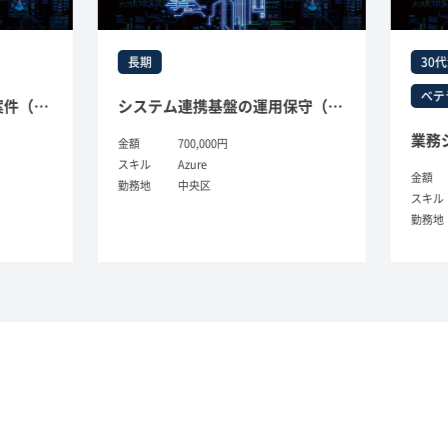
長期
30代
ベテ
売業向けAzure基盤構築案件（Azure）
システム連携基盤の運用保守（アプリケーション運用保守経験）
金額
700,000円
スキル
Azure
金額
勤務地
中央区
スキル
勤務地