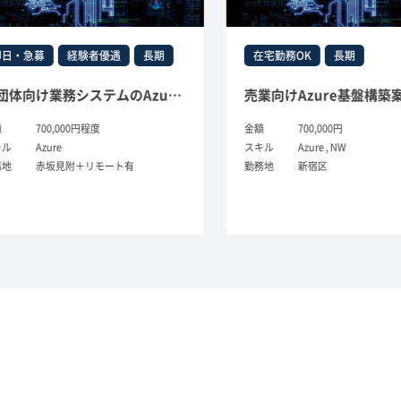
日・急募
経験者優遇
長期
在宅勤務OK
長期
某団体向け業務システムのAzure環境構築(Azureサービス設計構築経験)
700,000円程度
金額
700,000円
ル
Azure
スキル
Azure , NW
地
赤坂見附＋リモート有
勤務地
新宿区