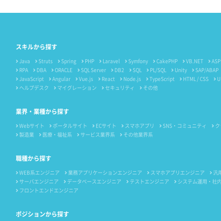
スキルから探す
Java
Struts
Spring
PHP
Laravel
Symfony
CakePHP
VB.NET
ASP
RPA
DBA
ORACLE
SQL Server
DB2
SQL
PL/SQL
Unity
SAP/ABAP
JavaScript
Angular
Vue.js
React
Node.js
TypeScript
HTML / CSS
U
ヘルプデスク
マイグレーション
セキュリティ
その他
業界・業種から探す
Webサイト
ポータルサイト
ECサイト
スマホアプリ
SNS・コミュニティ
ク
製造業
医療・福祉系
サービス業界系
その他業界系
職種から探す
WEB系エンジニア
業務アプリケーションエンジニア
スマホアプリエンジニア
汎
サーバエンジニア
データベースエンジニア
テストエンジニア
システム運用・社
フロントエンドエンジニア
ポジションから探す