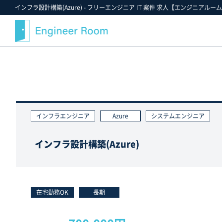
インフラ設計構築(Azure) - フリーエンジニア IT 案件 求人【エンジニアルー
案件検索
記事・コラム
エンジニアルームについて
スキルから探す
最近注目の案件や業界情報
選ばれる理由
金額から探す
案件決定速報
就業までのフロー
インフラエンジニア
Azure
システムエンジニア
業界・業種から探す
お役立ちツールダウンロード
ご紹介案件の例
職種から探す
エンジニアルームからのお知らせ
支援実績
インフラ設計構築(Azure)
ポジションから探す
エンジニアの声
雇用形態から探す
FAQ
勤務形態から探す
スタッフ紹介
在宅勤務OK
長期
お気に入り案件一覧★
キャンペーン情報