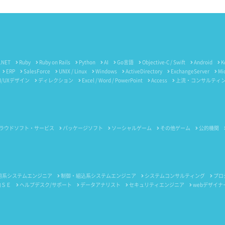
.NET
Ruby
Ruby on Rails
Python
AI
Go言語
Objective-C / Swift
Android
K
ERP
SalesForce
UNIX / Linux
Windows
ActiveDirectory
ExchangeServer
Mi
I/UXデザイン
ディレクション
Excel / Word / PowerPoint
Access
上流・コンサルティ
ラウドソフト・サービス
パッケージソフト
ソーシャルゲーム
その他ゲーム
公的機関
用系システムエンジニア
制御・組込系システムエンジニア
システムコンサルティング
プロ
内ＳＥ
ヘルプデスク/サポート
データアナリスト
セキュリティエンジニア
webデザイナ