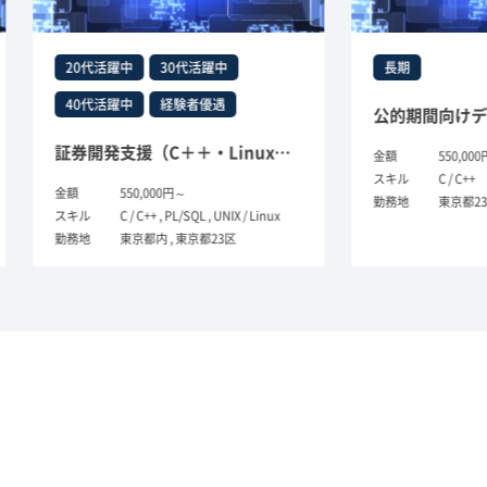
0代活躍中
30代活躍中
長期
0代活躍中
経験者優遇
証券開発支援（C＋＋・Linux・PL/SQL）
金額
550,000円
スキル
C / C++
550,000円～
勤務地
東京都23区外
ル
C / C++ , PL/SQL , UNIX / Linux
地
東京都内 , 東京都23区