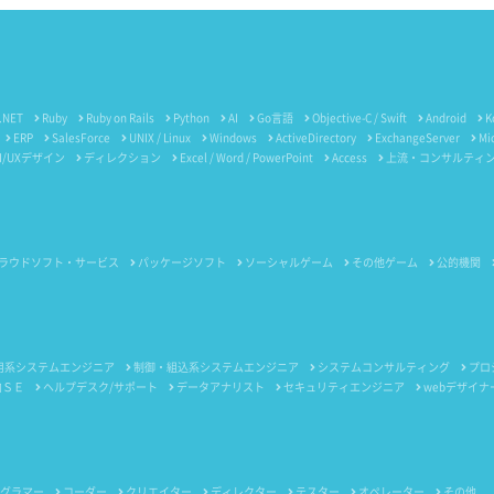
.NET
Ruby
Ruby on Rails
Python
AI
Go言語
Objective-C / Swift
Android
K
ERP
SalesForce
UNIX / Linux
Windows
ActiveDirectory
ExchangeServer
Mi
I/UXデザイン
ディレクション
Excel / Word / PowerPoint
Access
上流・コンサルティ
ラウドソフト・サービス
パッケージソフト
ソーシャルゲーム
その他ゲーム
公的機関
用系システムエンジニア
制御・組込系システムエンジニア
システムコンサルティング
プロ
内ＳＥ
ヘルプデスク/サポート
データアナリスト
セキュリティエンジニア
webデザイナ
グラマー
コーダー
クリエイター
ディレクター
テスター
オペレーター
その他