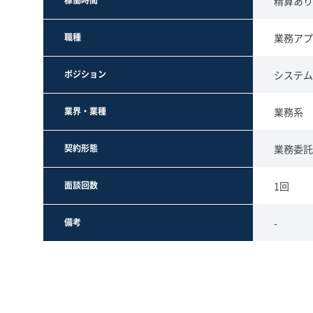
稼働時間
精算あり（
職種
業務アプ
ポジション
システム
業界・業種
業務系
契約形態
業務委託
面談回数
1回
備考
-