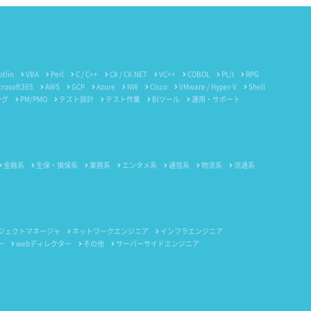
otlin
VBA
Perl
C / C++
C# / C#.NET
VC++
COBOL
PL/I
RPG
crosoft365
AWS
GCP
Azure
NW
Cisco
VMware / Hyper-V
Shell
ング
PM/PMO
テスト設計
テスト作業
BIツール
運用・サポート
金融系
生保・損保系
業務系
エンタメ系
通信系
物流系
流通系
ジェクトマネージャ
ネットワークエンジニア
インフラエンジニア
ー
webディレクター
その他
サーバーサイドエンジニア