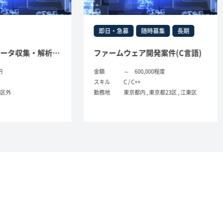
即日・急募
随時募集
長期
即日
公的期間向けデータ収集・解析システムテストフェーズ（C＋＋サーバー側処理）
ファームウェア開発案件(C言語)
ファー
金額
～ 600,000程度
金額
スキル
C / C++
スキル
勤務地
東京都内 , 東京都23区 , 江東区
勤務地