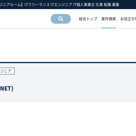
ンジニアルーム】ITフリーランス ITエンジニア IT個人事業主 仕事 転職 募集
総合トップ
案件検索
お役立ち
案件情
報検索
運営会社情報
フリーエンジニア市場の動向
フリーランスお役立ち情報
運営会社
スキルの動向
フリーエンジニアについて
アクセスマップ
業界・業種の動向
フリーランス 豆知識
ンジニア
採用情報
職種の動向
フリーエンジニア 働き方の手引き
雇用形態の動向
ET)