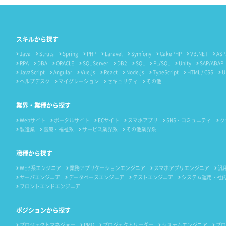
スキルから探す
Java
Struts
Spring
PHP
Laravel
Symfony
CakePHP
VB.NET
ASP
RPA
DBA
ORACLE
SQL Server
DB2
SQL
PL/SQL
Unity
SAP/ABAP
JavaScript
Angular
Vue.js
React
Node.js
TypeScript
HTML / CSS
U
ヘルプデスク
マイグレーション
セキュリティ
その他
業界・業種から探す
Webサイト
ポータルサイト
ECサイト
スマホアプリ
SNS・コミュニティ
ク
製造業
医療・福祉系
サービス業界系
その他業界系
職種から探す
WEB系エンジニア
業務アプリケーションエンジニア
スマホアプリエンジニア
汎
サーバエンジニア
データベースエンジニア
テストエンジニア
システム運用・社
フロントエンドエンジニア
ポジションから探す
プロジェクトマネジャー
PMO
プロジェクトリーダー
システムエンジニア
プロ