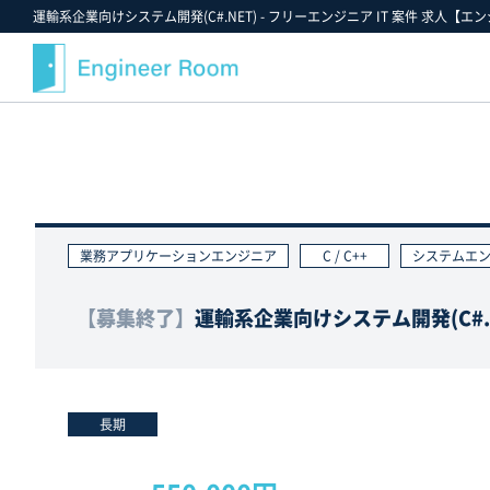
運輸系企業向けシステム開発(C#.NET) - フリーエンジニア IT 案件 求人【エ
案件検索
記事・コラム
エンジニアルームについて
スキルから探す
最近注目の案件や業界情報
選ばれる理由
金額から探す
案件決定速報
就業までのフロー
業務アプリケーションエンジニア
C / C++
システムエ
業界・業種から探す
お役立ちツールダウンロード
ご紹介案件の例
職種から探す
エンジニアルームからのお知らせ
支援実績
【募集終了】
運輸系企業向けシステム開発(C#.N
ポジションから探す
エンジニアの声
雇用形態から探す
FAQ
勤務形態から探す
スタッフ紹介
長期
お気に入り案件一覧★
キャンペーン情報