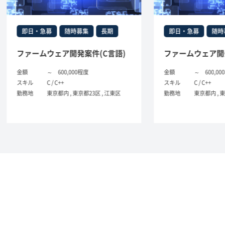
・急募
随時募集
長期
即日・急募
随時募集
長期
ムウェア開発案件(C言語)
ファームウェア開発案件(C言
～ 600,000程度
金額
～ 600,000程度
C / C++
スキル
C / C++
東京都内 , 東京都23区 , 江東区
勤務地
東京都内 , 東京都23区 , 江東