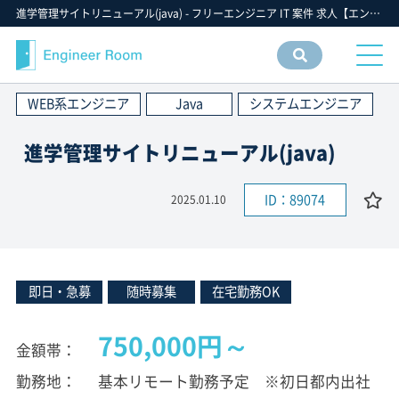
進学管理サイトリニューアル(java) - フリーエンジニア IT 案件 求人【エンジニアルーム】ITフリーランス ITエンジニア IT個人事業主 仕事 転職 募集
案件
情報
WEB系エンジニア
Java
システムエンジニア
検索
進学管理サイトリニューアル(java)
ID：89074
2025.01.10
即日・急募
随時募集
在宅勤務OK
750,000円～
金額帯
勤務地
基本リモート勤務予定 ※初日都内出社