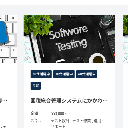
20代活躍中
30代活躍中
40代活躍中
長期
様導入開発支援業務
国税総合管理システムにかかわる技術的支援（AIX、RHEL）
金額
550,000～
金
スキル
テスト設計 , テスト作業 , 運用・
ス
テ
サポート
勤