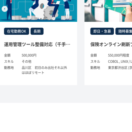
宅勤務OK
長期
即日・急募
随時募集
運用管理ツール整備対応（千手orZabbix）
500,000円
金額
550,000円程度
ル
その他
スキル
COBOL , UNIX / Linux , Sh
地
品川区 初日のみ出社それ以外
勤務地
東京都渋谷区 (京王新線)
はほぼリモート