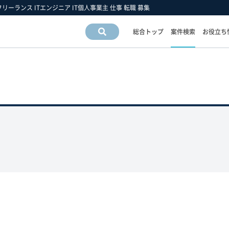
フリーランス ITエンジニア IT個人事業主 仕事 転職 募集
総合トップ
案件検索
お役立ち
案件情
報検索
運営会社情報
フリーエンジニア市場の動向
フリーランスお役立ち情報
運営会社
スキルの動向
フリーエンジニアについて
アクセスマップ
業界・業種の動向
フリーランス 豆知識
採用情報
職種の動向
フリーエンジニア 働き方の手引き
雇用形態の動向