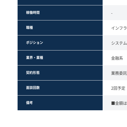
稼働時間
-
職種
インフラ
ポジション
システム
業界・業種
金融系
契約形態
業務委託
面談回数
2回予定
備考
■金額は