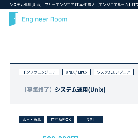
システム運用(Unix) - フリーエンジニア IT 案件 求人【エンジニアルーム】IT
案件検索
記事・コラム
エンジニアルームについて
スキルから探す
最近注目の案件や業界情報
選ばれる理由
金額から探す
案件決定速報
就業までのフロー
インフラエンジニア
UNIX / Linux
システムエンジニア
業界・業種から探す
お役立ちツールダウンロード
ご紹介案件の例
職種から探す
エンジニアルームからのお知らせ
支援実績
【募集終了】
システム運用(Unix)
ポジションから探す
エンジニアの声
雇用形態から探す
FAQ
勤務形態から探す
スタッフ紹介
即日・急募
在宅勤務OK
長期
お気に入り案件一覧★
キャンペーン情報