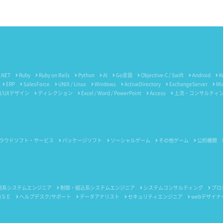
.NET
Ruby
Ruby on Rails
Python
AI
Go言語
Objective-C / Swift
Android
K
ERP
SalesForce
UNIX / Linux
Windows
ActiveDirectory
ExchangeServer
Mi
I/UXデザイン
ディレクション
Excel / Word / PowerPoint
Access
上流・コンサルティ
ラウドソフト・サービス
パッケージソフト
ソーシャルゲーム
その他ゲーム
公的機関
用系システムエンジニア
制御・組込系システムエンジニア
システムコンサルティング
プロ
内ＳＥ
ヘルプデスク/サポート
データアナリスト
セキュリティエンジニア
webデザイナ