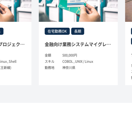
在宅勤務OK
長期
即日
在宅勤
保険オンライン刷新プロジェクト案件(COBOL)
金融向け業務システムマイグレーション（Unix-COBOL）
金額
500,000円
ell
スキル
COBOL , UNIX / Linux
金額
勤務地
神奈川県
スキル
勤務地