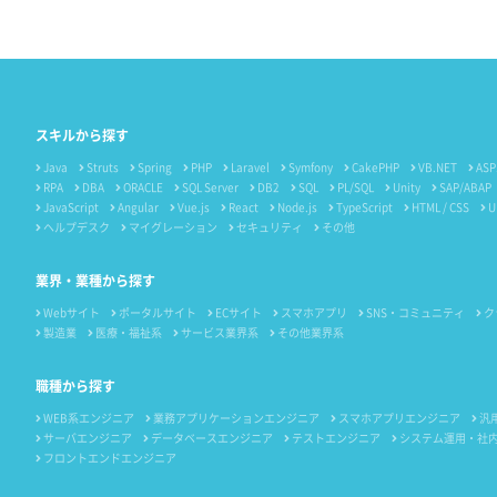
スキルから探す
Java
Struts
Spring
PHP
Laravel
Symfony
CakePHP
VB.NET
ASP
RPA
DBA
ORACLE
SQL Server
DB2
SQL
PL/SQL
Unity
SAP/ABAP
JavaScript
Angular
Vue.js
React
Node.js
TypeScript
HTML / CSS
U
ヘルプデスク
マイグレーション
セキュリティ
その他
業界・業種から探す
Webサイト
ポータルサイト
ECサイト
スマホアプリ
SNS・コミュニティ
ク
製造業
医療・福祉系
サービス業界系
その他業界系
職種から探す
WEB系エンジニア
業務アプリケーションエンジニア
スマホアプリエンジニア
汎
サーバエンジニア
データベースエンジニア
テストエンジニア
システム運用・社
フロントエンドエンジニア