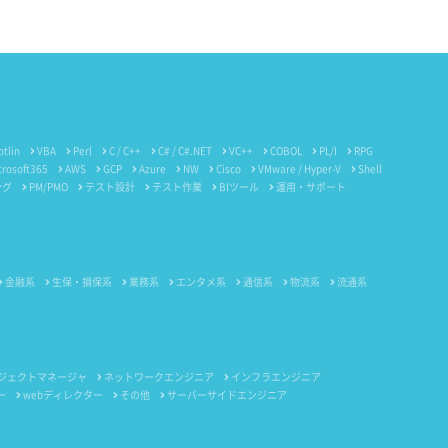
otlin
VBA
Perl
C / C++
C# / C#.NET
VC++
COBOL
PL/I
RPG
crosoft365
AWS
GCP
Azure
NW
Cisco
VMware / Hyper-V
Shell
ング
PM/PMO
テスト設計
テスト作業
BIツール
運用・サポート
金融系
生保・損保系
業務系
エンタメ系
通信系
物流系
流通系
ジェクトマネージャ
ネットワークエンジニア
インフラエンジニア
ー
webディレクター
その他
サーバーサイドエンジニア