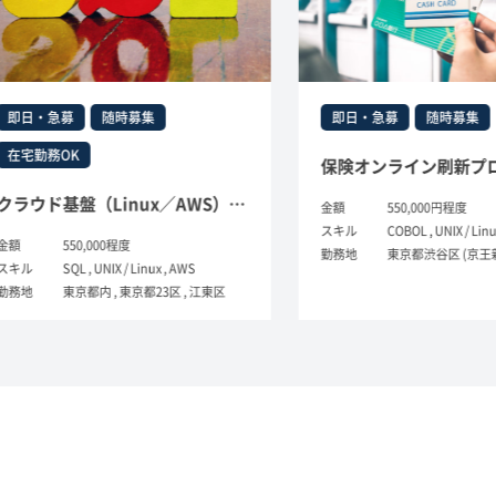
・急募
随時募集
即日・急募
随時募集
務OK
クラウド基盤（Linux／AWS）書類登録システムの設計・構築支援
金額
550,000円程度
スキル
COBOL , UNIX / Linux , Shell
550,000程度
勤務地
東京都渋谷区 (京王新線)
SQL , UNIX / Linux , AWS
東京都内 , 東京都23区 , 江東区