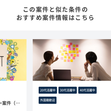
この案件と似た条件の
おすすめ案件情報はこちら
20代活躍中
30代活躍中
40代活躍中
外国籍歓迎
ー案件（JavaScript、HTML/CSS）