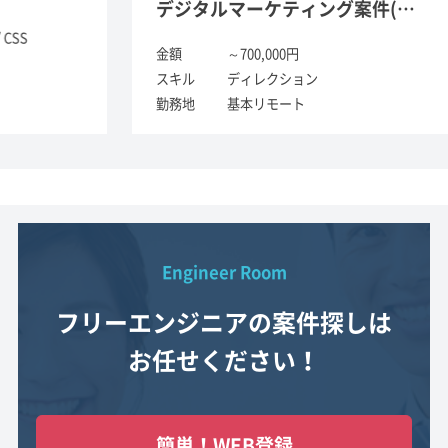
デジタルマーケティング案件(ディレクション)
金
ス
金額
～700,000円
勤
スキル
ディレクション
勤務地
基本リモート
Engineer Room
フリーエンジニアの案件探しは
お任せください！
簡単！WEB登録