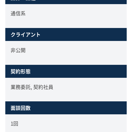
通信系
クライアント
非公開
契約形態
業務委託, 契約社員
面談回数
1回