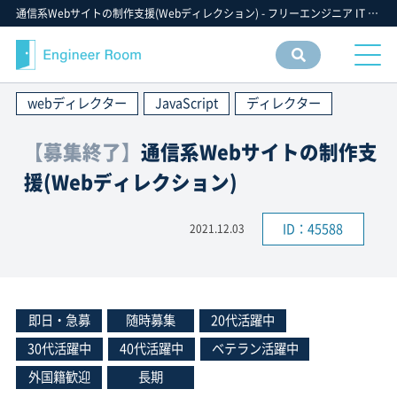
通信系Webサイトの制作支援(Webディレクション) - フリーエンジニア IT 案件 求人【エンジニアルーム】ITフリーランス ITエンジニア IT個人事業主 仕事 転職 募集
案件
情報
webディレクター
JavaScript
ディレクター
検索
【募集終了】
通信系Webサイトの制作支
援(Webディレクション)
ID：45588
2021.12.03
即日・急募
随時募集
20代活躍中
30代活躍中
40代活躍中
ベテラン活躍中
外国籍歓迎
長期