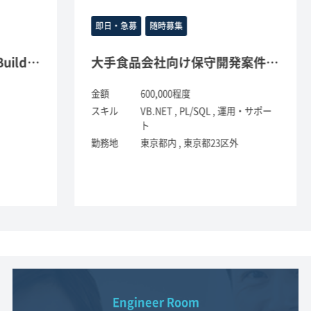
即日・急募
随時募集
守開発(PowerBuilder)
大手食品会社向け保守開発案件(VB.NET)
金額
600,000程度
金
スキル
VB.NET , PL/SQL , 運用・サポー
ス
ト
勤務地
東京都内 , 東京都23区外
勤
Engineer Room