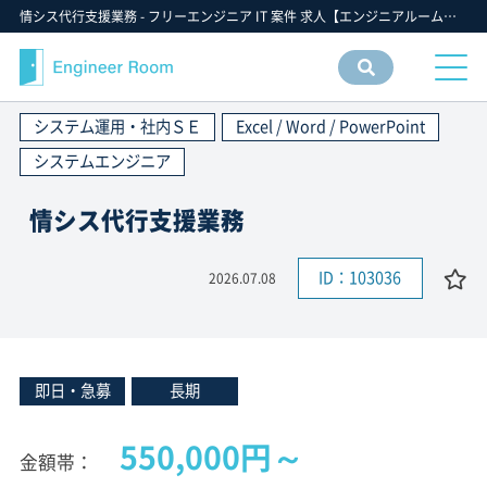
情シス代行支援業務 - フリーエンジニア IT 案件 求人【エンジニアルーム】ITフリーランス ITエンジニア IT個人事業主 仕事 転職 募集
案件
情報
システム運用・社内ＳＥ
Excel / Word / PowerPoint
検索
システムエンジニア
情シス代行支援業務
ID：103036
2026.07.08
即日・急募
長期
550,000円～
金額帯