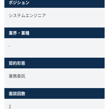
ポジション
システムエンジニア
業界・業種
-
契約形態
業務委託
面談回数
2