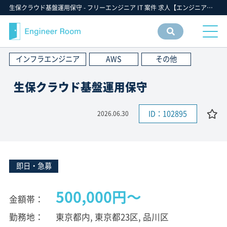
生保クラウド基盤運用保守 - フリーエンジニア IT 案件 求人【エンジニアルーム】ITフリーランス ITエンジニア IT個人事業主 仕事 転職 募集
案件
情報
インフラエンジニア
AWS
その他
検索
生保クラウド基盤運用保守
ID：102895
2026.06.30
即日・急募
500,000円〜
金額帯
勤務地
東京都内, 東京都23区, 品川区