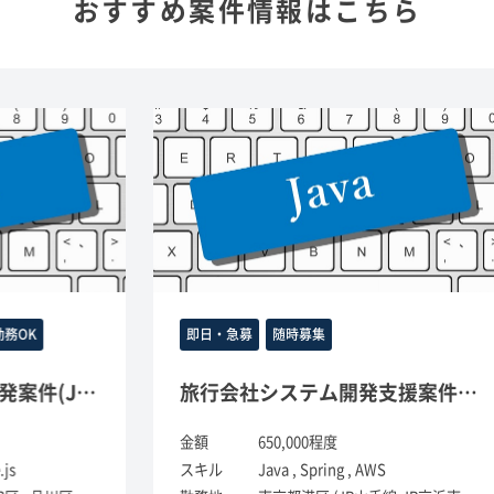
おすすめ案件情報はこちら
即日・急募
随時募集
システム開発案件(Java)
旅行会社システム開発支援案件(java)
金額
650,000程度
金
スキル
Java , Spring , AWS
ス