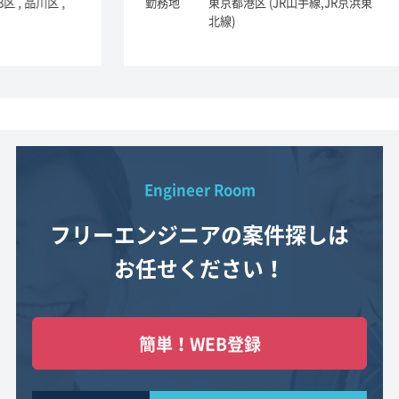
勤務地
東京都港区 (JR山手線,JR京浜東
勤
北線)
Engineer Room
フリーエンジニアの案件探しは
お任せください！
簡単！WEB登録