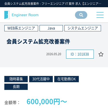
会員システム拡充改善案件 - フリーエンジニア IT 案件 求人【エンジニアルーム】ITフリーランス ITエンジニア IT個人事業主 仕事 転職 募集
案件
情報
WEB系エンジニア
Java
システムエンジニア
検索
会員システム拡充改善案件
ID：101838
2026.05.20
随時募集
30代活躍中
在宅勤務OK
長期
600,000円〜
金額帯