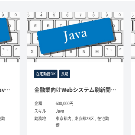
在宅勤務OK
長期
構築（Java）
金融業向けWebシステム刷新開発（Java）
金額
600,000円
金
スキル
Java
ス
勤務地
東京都内 , 東京都23区 , 在宅勤
勤
務