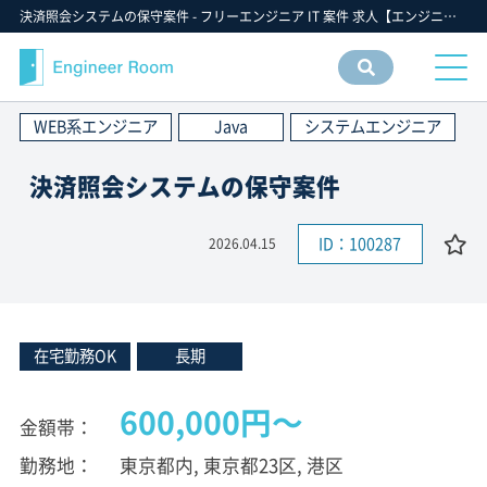
決済照会システムの保守案件 - フリーエンジニア IT 案件 求人【エンジニアルーム】ITフリーランス ITエンジニア IT個人事業主 仕事 転職 募集
案件
情報
WEB系エンジニア
Java
システムエンジニア
検索
決済照会システムの保守案件
ID：100287
2026.04.15
在宅勤務OK
長期
600,000円〜
金額帯
勤務地
東京都内, 東京都23区, 港区